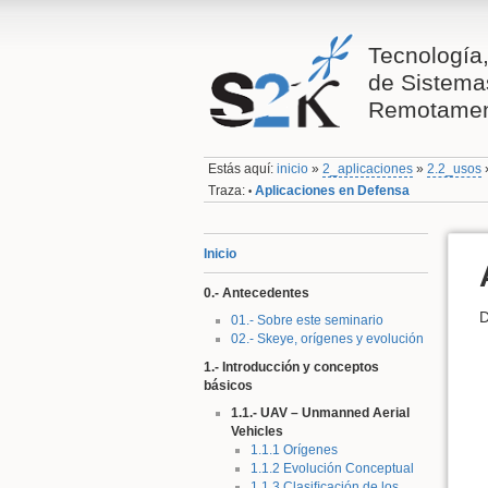
Tecnología,
de Sistema
Remotamen
Estás aquí:
inicio
»
2_aplicaciones
»
2.2_usos
Traza:
Aplicaciones en Defensa
•
Inicio
0.- Antecedentes
D
01.- Sobre este seminario
02.- Skeye, orígenes y evolución
1.- Introducción y conceptos
básicos
1.1.- UAV – Unmanned Aerial
Vehicles
1.1.1 Orígenes
1.1.2 Evolución Conceptual
1.1.3 Clasiﬁcación de los