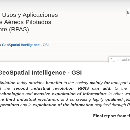
 Usos y Aplicaciones
s Aéreos Pilotados
te (RPAS)
»
GeoSpatial Intelligence - GSI
2_aplicacio
GeoSpatial Intelligence - GSI
Aviation
today provides
benefits
to the society
mainly for
transport ap
of the
second industrial revolution
.
RPAS can add
, to the e
echnologies
and
massive exploitation of information
: in other wo
he third industrial revolution
, and so creating highly
qualified jo
perations
and in
exploitation of the information
acquired through R
Final report from