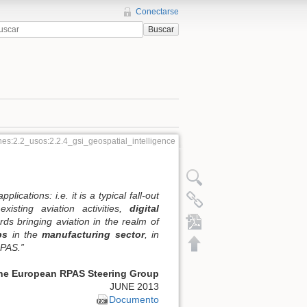
Conectarse
Buscar
nes:2.2_usos:2.2.4_gsi_geospatial_intelligence
plications: i.e. it is a typical fall-out
xisting aviation activities,
digital
rds bringing aviation in the realm of
bs
in the
manufacturing sector
, in
PAS.”
 the European RPAS Steering Group
JUNE 2013
Documento