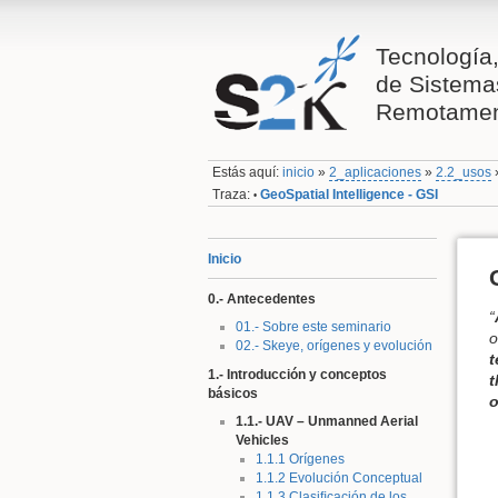
Tecnología,
de Sistema
Remotamen
Estás aquí:
inicio
»
2_aplicaciones
»
2.2_usos
Traza:
GeoSpatial Intelligence - GSI
•
Inicio
0.- Antecedentes
“
01.- Sobre este seminario
02.- Skeye, orígenes y evolución
t
1.- Introducción y conceptos
t
básicos
o
1.1.- UAV – Unmanned Aerial
Vehicles
1.1.1 Orígenes
1.1.2 Evolución Conceptual
1.1.3 Clasiﬁcación de los