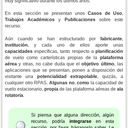
muy significativo durante los últimos años.
En esta sección se presentan unos
Casos de Uso
,
Trabajos Académicos
y
Publicaciones
sobre este
recurso.
Aún cuando se han estructurado por
fabricante
,
institución
, y cada uno de ellos aporte unas
capacidades
específicas, tanto respecto a
planificación
de vuelo como carterísticas propias de la
plataforma
aérea
y otras, no cabe duda que el
objetivo último
, las
aplicaciones que se presentan, ponen a disposición del
visitante una
potencialidad extrapolable
, quizás, a
cualquier otro RPAS.
Algunas no
,
como
la capacidad de
vuelo estacionario,
propia
de las plataforma aéreas de
ala
rotatoria
.
Si piensa que alguna dirección, algún
recurso, podría
integrarse
en esta
sección, por favor, háganoslo saber. Le